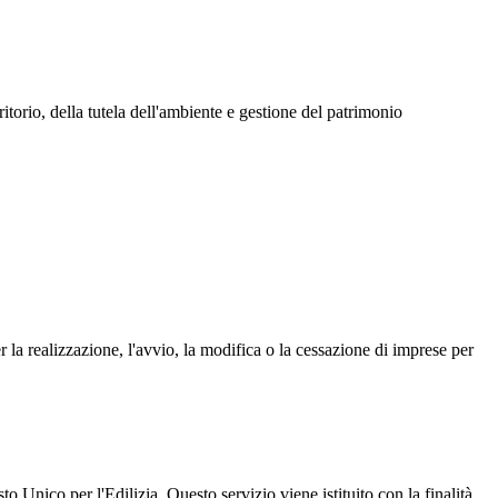
torio, della tutela dell'ambiente e gestione del patrimonio
 la realizzazione, l'avvio, la modifica o la cessazione di imprese per
 Unico per l'Edilizia. Questo servizio viene istituito con la finalità