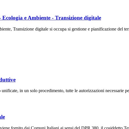
- Ecologia e Ambiente - Transizione digitale
e, Transizione digitale si occupa si gestione e pianificazione del terri
duttive
ificate, in un solo procedimento, tutte le autorizzazioni necessarie per
ale
iene fornito dai Comuni Italiani ai sensi del DPR 380, il cosiddetto Testo