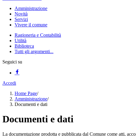
Amministrazione
Novità
Servizi
Vivere il comune
Ragioneria e Contabilità
Utilità
Biblioteca
Tutti gli argomenti...
Seguici su
Accedi
Home Page
/
Amministrazione
/
Documenti e dati
Documenti e dati
La documentazione prodotta e pubblicata dal Comune come atti, accordi,