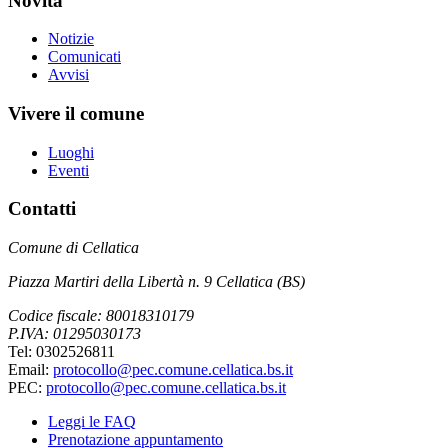
Novità
Notizie
Comunicati
Avvisi
Vivere il comune
Luoghi
Eventi
Contatti
Comune di Cellatica
Piazza Martiri della Libertà n. 9 Cellatica (BS)
Codice fiscale: 80018310179
P.IVA: 01295030173
Tel: 0302526811
Email:
protocollo@pec.comune.cellatica.bs.it
PEC:
protocollo@pec.comune.cellatica.bs.it
Leggi le FAQ
Prenotazione appuntamento