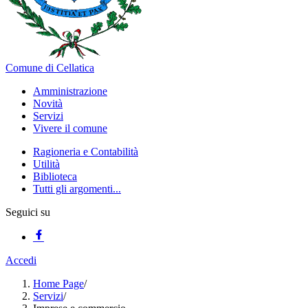
Comune di Cellatica
Amministrazione
Novità
Servizi
Vivere il comune
Ragioneria e Contabilità
Utilità
Biblioteca
Tutti gli argomenti...
Seguici su
Accedi
Home Page
/
Servizi
/