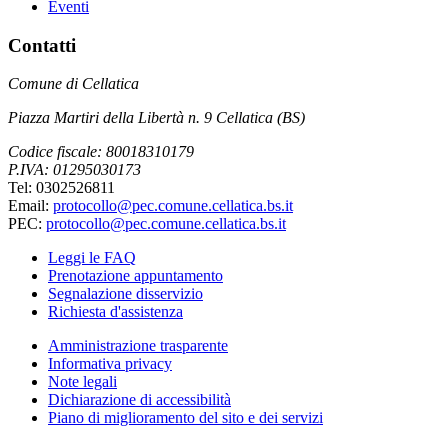
Eventi
Contatti
Comune di Cellatica
Piazza Martiri della Libertà n. 9 Cellatica (BS)
Codice fiscale: 80018310179
P.IVA: 01295030173
Tel: 0302526811
Email:
protocollo@pec.comune.cellatica.bs.it
PEC:
protocollo@pec.comune.cellatica.bs.it
Leggi le FAQ
Prenotazione appuntamento
Segnalazione disservizio
Richiesta d'assistenza
Amministrazione trasparente
Informativa privacy
Note legali
Dichiarazione di accessibilità
Piano di miglioramento del sito e dei servizi