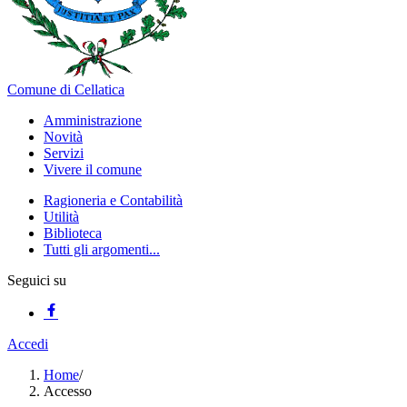
Comune di Cellatica
Amministrazione
Novità
Servizi
Vivere il comune
Ragioneria e Contabilità
Utilità
Biblioteca
Tutti gli argomenti...
Seguici su
Accedi
Home
/
Accesso